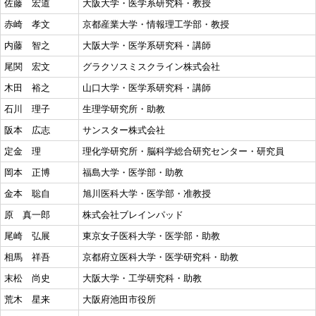
佐藤 宏道
大阪大学・医学系研究科・教授
赤崎 孝文
京都産業大学・情報理工学部・教授
内藤 智之
大阪大学・医学系研究科・講師
尾関 宏文
グラクソスミスクライン株式会社
木田 裕之
山口大学・医学系研究科・講師
石川 理子
生理学研究所・助教
阪本 広志
サンスター株式会社
定金 理
理化学研究所・脳科学総合研究センター・研究員
岡本 正博
福島大学・医学部・助教
金本 聡自
旭川医科大学・医学部・准教授
原 真一郎
株式会社ブレインパッド
尾崎 弘展
東京女子医科大学・医学部・助教
相馬 祥吾
京都府立医科大学・医学研究科・助教
末松 尚史
大阪大学・工学研究科・助教
荒木 星来
大阪府池田市役所