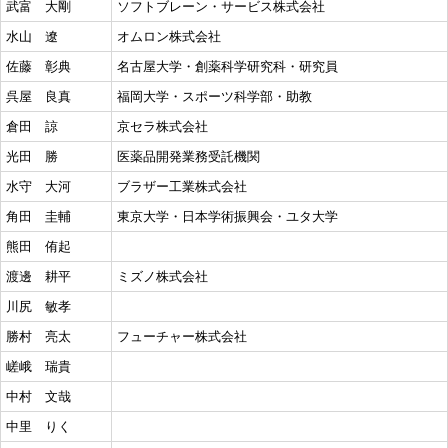
武富 大剛
ソフトブレーン・サービス株式会社
水山 遼
オムロン株式会社
佐藤 彰典
名古屋大学・創薬科学研究科・研究員
呉屋 良真
福岡大学・スポーツ科学部・助教
倉田 諒
京セラ株式会社
光田 勝
医薬品開発業務受託機関
水守 大河
ブラザー工業株式会社
角田 圭輔
東京大学・日本学術振興会・ユタ大学
熊田 侑起
渡邊 耕平
ミズノ株式会社
川尻 敏孝
勝村 亮太
フューチャー株式会社
嵯峨 瑞貴
中村 文哉
中里 りく